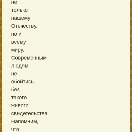
не
только
нашему
Отечеству,
но и
всему
миру.
Современным
людям
не
обойтись
без
такого
живого
свидетельства.
Напомним,
что