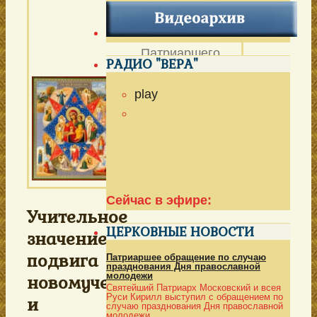
НЕОПАЛИМАЯ
КУПИНА
Патриаршего
РАДИО "ВЕРА"
подворья в
Очаково-
play
Матвеевском в г.
Моск
ве
Выпуск № 284 от
4 сентября 2021 г.
Сейчас в эфире:
Учительное
ЦЕРКОВНЫЕ НОВОСТИ
значение
подвига
Патриаршее обращение по случаю
празднования Дня православной
молодежи
новомучеников
Святейший Патриарх Московский и всея
Руси Кирилл выступил с обращением по
и
случаю празднования Дня православной
молодежи