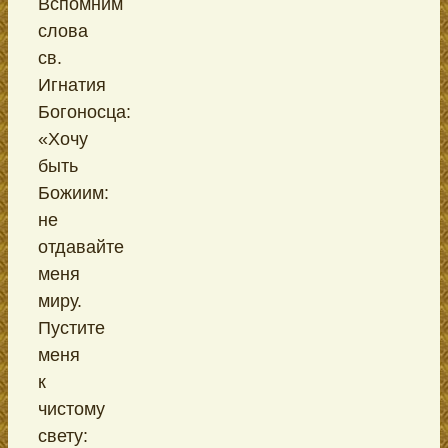
Вспомним
слова
св.
Игнатия
Богоносца:
«Хочу
быть
Божиим:
не
отдавайте
меня
миру.
Пустите
меня
к
чистому
свету: