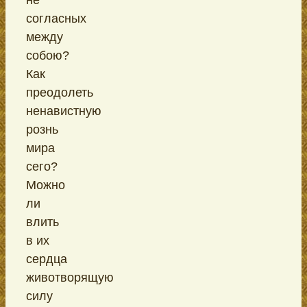
согласных
между
собою?
Как
преодолеть
ненавистную
рознь
мира
сего?
Можно
ли
влить
в их
сердца
животворящую
силу