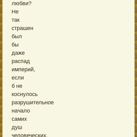
любви?
Не
так
страшен
был
бы
даже
распад
империй,
если
б не
коснулось
разрушительное
начало
самих
душ
человеческих.