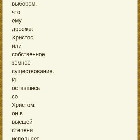
выбором,
что
ему
дороже:
Христос
или
собственное
земное
существование.
И
оставшись
со
Христом,
он в
высшей
степени
исполняет