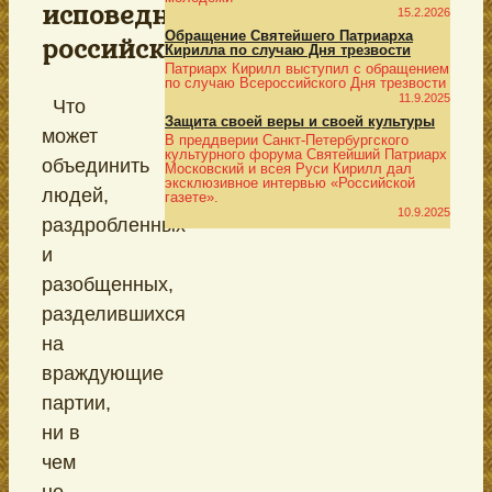
исповедников
15.2.2026
Обращение Святейшего Патриарха
российских
Кирилла по случаю Дня трезвости
Патриарх Кирилл выступил с обращением
по случаю Всероссийского Дня трезвости
11.9.2025
Что
Защита своей веры и своей культуры
может
В преддверии Санкт-Петербургского
культурного форума Святейший Патриарх
объединить
Московский и всея Руси Кирилл дал
эксклюзивное интервью «Российской
людей,
газете».
10.9.2025
раздробленных
и
разобщенных,
разделившихся
на
враждующие
партии,
ни в
чем
не