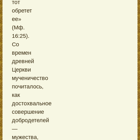
тот
обретет
ее»
(Мф.
16:25).
Со
времен
древней
Церкви
мученичество
почиталось,
как
достохвальное
совершение
добродетелей
—
мужества,