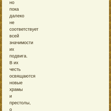
но
пока
далеко
не
соответствует
всей
значимости
их
подвига.
В их
честь
освящаются
новые
храмы
и
престолы,
о