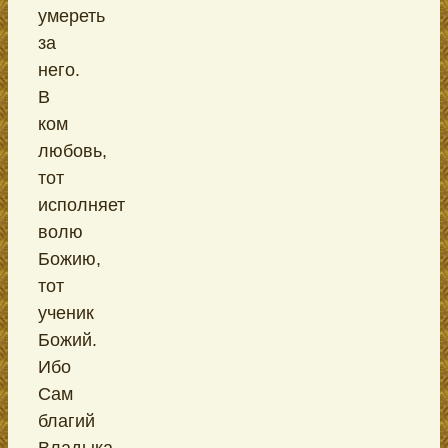
умереть
за
него.
В
ком
любовь,
тот
исполняет
волю
Божию,
тот
ученик
Божий.
Ибо
Сам
благий
Владыка