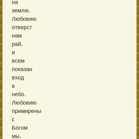
на
землю.
Любовию
отверст
нам
рай,
и
всем
показан
вход
в
небо.
Любовию
примирены
с
Богом
мы,