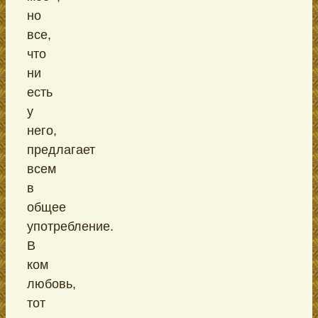
но
все,
что
ни
есть
у
него,
предлагает
всем
в
общее
употребление.
В
ком
любовь,
тот