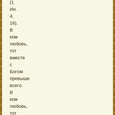
(1
Ин.
4,
16).
В
ком
любовь,
тот
вместе
с
Богом
превыше
всего.
В
ком
любовь,
тот