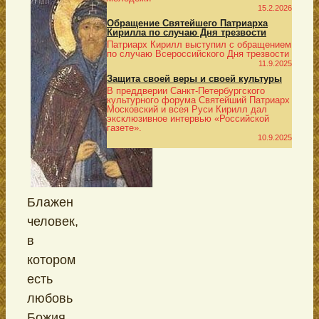
15.2.2026
Обращение Святейшего Патриарха
Кирилла по случаю Дня трезвости
Патриарх Кирилл выступил с обращением
по случаю Всероссийского Дня трезвости
11.9.2025
Защита своей веры и своей культуры
В преддверии Санкт-Петербургского
культурного форума Святейший Патриарх
Московский и всея Руси Кирилл дал
эксклюзивное интервью «Российской
газете».
10.9.2025
Блажен
человек,
в
котором
есть
любовь
Божия,