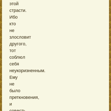
этой
страсти.
Ибо
кто
не
злословит
другого,
тот
соблюл
себя
неукоризненным.
Ему
не
было
преткновения,
и
совесть