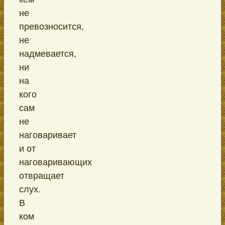
не
превозносится,
не
надмевается,
ни
на
кого
сам
не
наговаривает
и от
наговаривающих
отвращает
слух.
В
ком