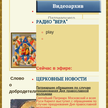
НЕОПАЛИМАЯ
КУПИНА
Патриаршего
РАДИО "ВЕРА"
подворья в
Очаково-
play
Матвеевском в г.
Моск
ве
Выпуск № 235 от
26 сентября 2020
г.
Сейчас в эфире:
Слово
ЦЕРКОВНЫЕ НОВОСТИ
о
Патриаршее обращение по случаю
добродетелях
празднования Дня православной
молодежи
Святейший Патриарх Московский и всея
Руси Кирилл выступил с обращением по
случаю празднования Дня православной
молодежи