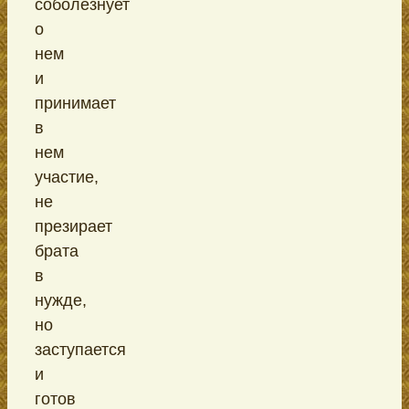
соболезнует
о
нем
и
принимает
в
нем
участие,
не
презирает
брата
в
нужде,
но
заступается
и
готов