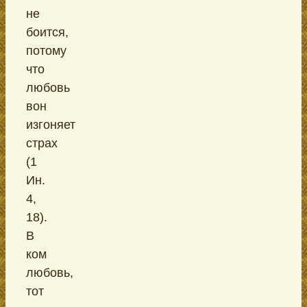
не
боится,
потому
что
любовь
вон
изгоняет
страх
(1
Ин.
4,
18).
В
ком
любовь,
тот