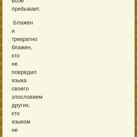
Бозе
пребывает.
Блажен
и
трекратно
блажен,
кто
не
повредил
языка
своего
злословием
других,
кто
языком
не