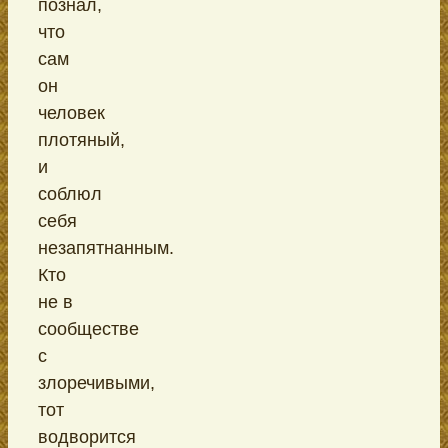
познал,
что
сам
он
человек
плотяный,
и
соблюл
себя
незапятнанным.
Кто
не в
сообществе
с
злоречивыми,
тот
водворится