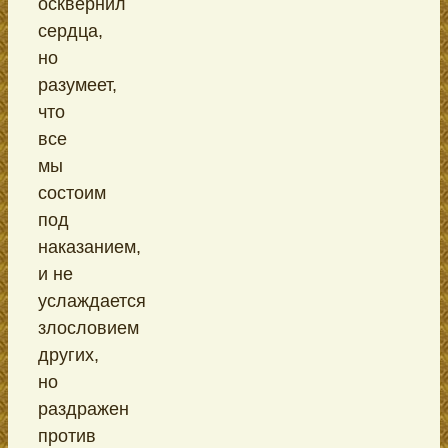
осквернил
сердца,
но
разумеет,
что
все
мы
состоим
под
наказанием,
и не
услаждается
злословием
других,
но
раздражен
против