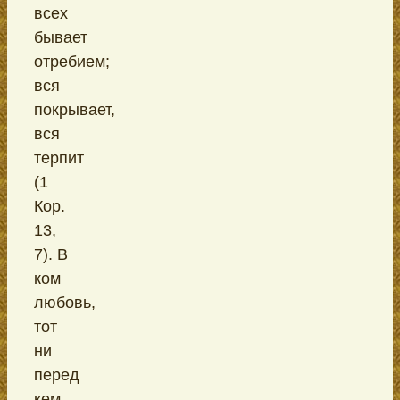
всех
бывает
отребием;
вся
покрывает,
вся
терпит
(1
Кор.
13,
7). В
ком
любовь,
тот
ни
перед
кем