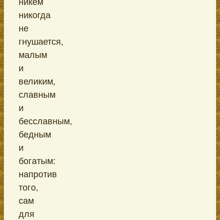
никем
никогда
не
гнушается,
малым
и
великим,
славным
и
бесславным,
бедным
и
богатым:
напротив
того,
сам
для