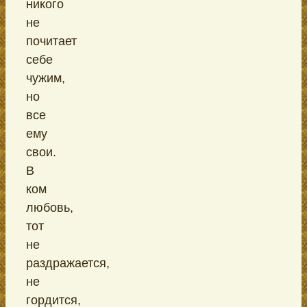
никого
не
почитает
себе
чужим,
но
все
ему
свои.
В
ком
любовь,
тот
не
раздражается,
не
гордится,