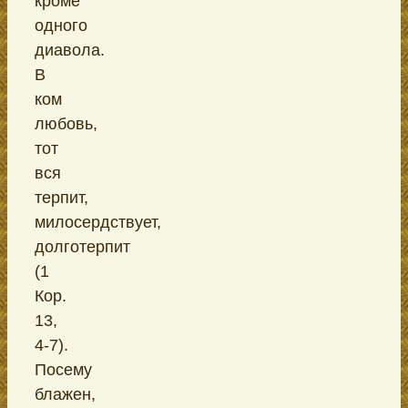
кроме
одного
диавола.
В
ком
любовь,
тот
вся
терпит,
милосердствует,
долготерпит
(1
Кор.
13,
4-7).
Посему
блажен,