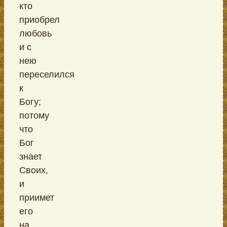
кто
приобрел
любовь
и с
нею
переселился
к
Богу;
потому
что
Бог
знает
Своих,
и
приимет
его
на