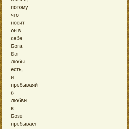
потому
что
носит
он в
себе
Бога.
Бог
любы
есть,
и
пребываяй
в
любви
в
Бозе
пребывает