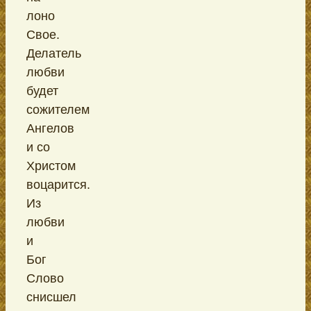
лоно
Свое.
Делатель
любви
будет
сожителем
Ангелов
и со
Христом
воцарится.
Из
любви
и
Бог
Слово
снисшел