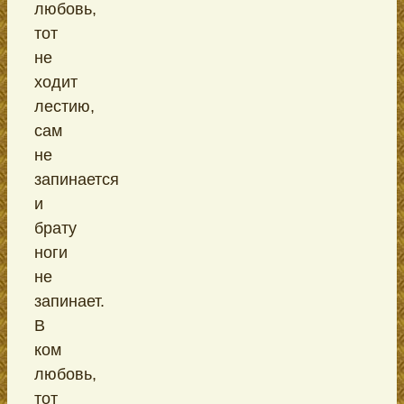
любовь,
тот
не
ходит
лестию,
сам
не
запинается
и
брату
ноги
не
запинает.
В
ком
любовь,
тот