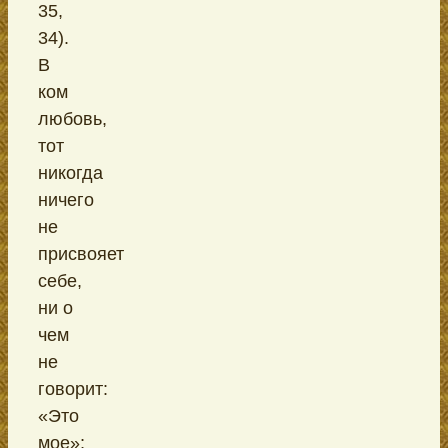
35,
34).
В
ком
любовь,
тот
никогда
ничего
не
присвояет
себе,
ни о
чем
не
говорит:
«Это
мое»;