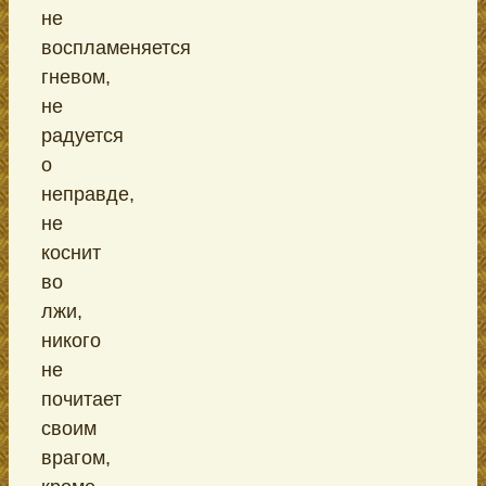
не
воспламеняется
гневом,
не
радуется
о
неправде,
не
коснит
во
лжи,
никого
не
почитает
своим
врагом,