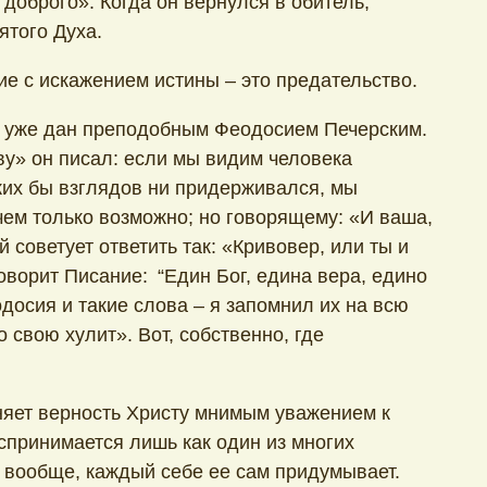
 доброго». Когда он вернулся в обитель,
ятого Духа.
ие с искажением истины – это предательство.
с уже дан преподобным Феодосием Печерским.
у» он писал: если мы видим человека
аких бы взглядов ни придерживался, мы
чем только возможно; но говорящему: «И ваша,
 советует ответить так: «Кривовер, или ты и
ворит Писание: “Един Бог, едина вера, едино
одосия и такие слова – я запомнил их на всю
о свою хулит». Вот, собственно, где
еняет верность Христу мнимым уважением к
принимается лишь как один из многих
т вообще, каждый себе ее сам придумывает.