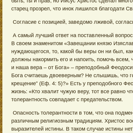
быть, ты и прав, но Иисус Христос сделал много
старец прозрел, что инок лишился благодати Св
Согласие с позицией, заведомо лживой, соглас
А самый лучший ответ на поставленный вопро
В своем знаменитом «Завещании князю Изяслав
нуждающегося, то, какой бы веры он ни был, к
должны накормить его и напоить, помочь всем, 
и наша вера – от Бога» – преподобный Феодосий
Бога считаешь двоеверным? Не слышишь, что го
крещение” (Еф. 4: 5)?» Есть у преподобного Фе
жизнь: «Кто хвалит чужую веру, тот все равно чт
толерантность совпадает с предательством.
Опасность толерантности в том, что она подм
различным религиозным традициям. Христос вос
выразителей истины. В таком случае истины не