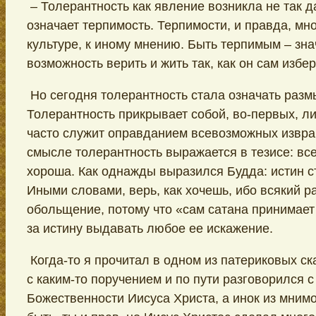
– Толерантность как явление возникла не так д
означает терпимость. Терпимости, и правда, мно
культуре, к иному мнению. Быть терпимым – знач
возможность верить и жить так, как он сам избер
Но сегодня толерантность стала означать разм
Толерантность прикрывает собой, во-первых, ли
часто служит оправданием всевозможных извра
смысле толерантность выражается в тезисе: все
хороша. Как однажды выразился Будда: истин ст
Иными словами, верь, как хочешь, ибо всякий р
обольщение, потому что «сам сатана принимает в
за истину выдавать любое ее искажение.
Когда-то я прочитал в одном из патериковых ск
с каким-то поручением и по пути разговорился 
Божественности Иисуса Христа, а инок из мним