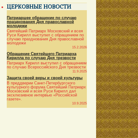
ЦЕРКОВНЫЕ НОВОСТИ
Патриаршее обращение по случаю
празднования Дня православной
молодежи
Святейший Патриарх Московский и всея
Руси Кирилл выступил с обращением по
случаю празднования Дня православной
молодежи
15.2.2026
Обращение Святейшего Патриарха
Кирилла по случаю Дня трезвости
Патриарх Кирилл выступил с обращением
по случаю Всероссийского Дня трезвости
11.9.2025
Защита своей веры и своей культуры
В преддверии Санкт-Петербургского
культурного форума Святейший Патриарх
Московский и всея Руси Кирилл дал
эксклюзивное интервью «Российской
газете».
10.9.2025