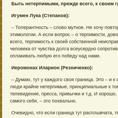
Быть нетерпимыми, прежде всего, к своим 
Игумен Лука (Степанов):
– Толерантность – слово мутное. Не хочу повто
этимологии. А если вопрос – о терпимости, дов
всего, терпимость к своей собственной неиспр
человека от чувства долга всеусердно сопротив
оплакивать любую его победу над нами.
Иеромонах Иларион (Резниченко):
– Думаю, тут у каждого своя граница. Это – и к
люди крайне нетерпимые, принципиальные к тому
телевидение, пресса, привычки и т.д. И хорошо
самого себя, – это похвально.
Очевидно, что если граница тут расплывчата, т