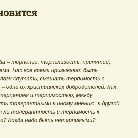
новится
tia – терпение, терпеливость, принятие)
ремя. Нас все время призывают быть
лазн спутать, смешать терпимость с
– одна их христианских добродетелей. Как
у терпением и терпимостью, между
ь толерантными к иному мнению, к другой
ит ли толерантность и терпимость к
его? Когда надо быть нетерпимыми?