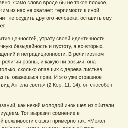
авно. Само слово вроде бы не такое плохое,
гим из нас не хватает: терпимости к иной
ит не осудить другого человека, оставить ему
ет.
ытие ценностей, утрату своей идентичности.
чную безыдейность и пустоту, а во-вторых,
щений и нетрадиционности. В религиозном
 религии равны, и какую ни возьми, она
олько, сколько опавших с дерева листьев.
аз ты окажешься прав. И это уже страшное
ид Ангела света» (2 Кор. 11: 14), он способен
азаний, как некий молодой инок шел из обители
с иудеем. Тот выразил сомнение в
ой вежливости сказал примерно так: «Может