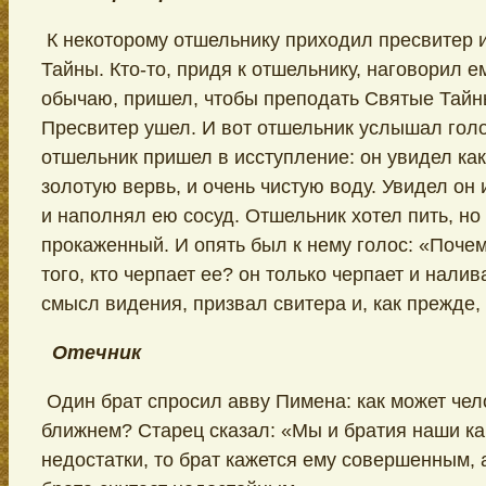
К некоторому отшельнику приходил пресвитер 
Тайны. Кто-то, придя к отшельнику, наговорил е
обычаю, пришел, чтобы преподать Святые Тайны
Пресвитер ушел. И вот отшельник услышал голо
отшельник пришел в исступление: он увидел как
золотую вервь, и очень чистую воду. Увидел он 
и наполнял ею сосуд. Отшельник хотел пить, но
прокаженный. И опять был к нему голос: «Почем
того, кто черпает ее? он только черпает и налив
смысл видения, призвал свитера и, как прежде
Отечник
Один брат спросил авву Пимена: как может чело
ближнем? Старец сказал: «Мы и братия наши ка
недостатки, то брат кажется ему совершенным, 