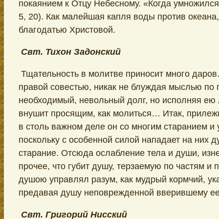
покаянием к Отцу Небесному. «Когда умножился 
5, 20). Как малейшая капля воды против океана,
благодатью Христовой.
Свт. Тихон Задонский
Тщательность в молитве приносит много даров
правой совестью, никак не блуждая мыслью по п
необходимый, невольный долг, но исполняя ею
внушит просящим, как молиться… Итак, прилежн
в столь важном деле он со многим старанием и
поскольку с особенной силой нападает на них д
старание. Отсюда ослабление тела и души, изне
прочее, что губит душу, терзаемую по частям и
душою управлял разум, как мудрый кормчий, ука
предавая душу неповрежденной вверившему ее
Свт. Григорий Нисский