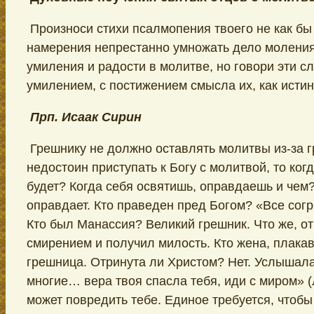
Произноси стихи псалмопения твоего не как бы 
намерения непрестанно умножать дело моления
умиления и радости в молитве, но говори эти сл
умилением, с постижением смысла их, как исти
Прп. Исаак Сирин
Грешнику не должно оставлять молитвы из-за г
недостоин приступать к Богу с молитвой, то ког
будет? Когда себя освятишь, оправдаешь и чем
оправдает. Кто праведен пред Богом? «Все сог
Кто был Манассия? Великий грешник. Что же, о
смирением и получил милость. Кто жена, плака
грешница. Отринута ли Христом? Нет. Услышала
многие… вера твоя спасла тебя, иди с миром» (Л
может повредить тебе. Единое требуется, чтобы