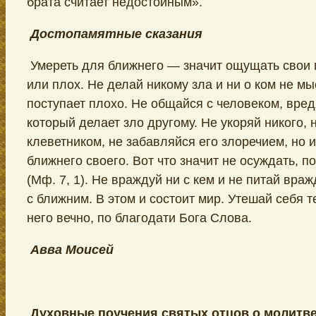
брата считает недостойным».
Достопамятные сказания
Умереть для ближнего — значит ощущать свои г
или плох. Не делай никому зла и ни о ком не мы
поступает плохо. Не общайся с человеком, вред
который делает зло другому. Не укоряй никого, 
клеветником, не забавляйся его злоречием, но и
ближнего своего. Вот что значит не осуждать, 
(Мф. 7, 1). Не враждуй ни с кем и не питай враж
с ближним. В этом и состоит мир. Утешай себя т
него вечно, по благодати Бога Слова.
Авва Моисей
Духовные поучения святых отцов о молитв