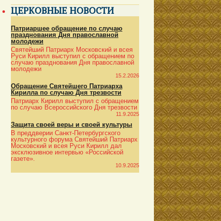
ЦЕРКОВНЫЕ НОВОСТИ
Патриаршее обращение по случаю
празднования Дня православной
молодежи
Святейший Патриарх Московский и всея
Руси Кирилл выступил с обращением по
случаю празднования Дня православной
молодежи
15.2.2026
Обращение Святейшего Патриарха
Кирилла по случаю Дня трезвости
Патриарх Кирилл выступил с обращением
по случаю Всероссийского Дня трезвости
11.9.2025
Защита своей веры и своей культуры
В преддверии Санкт-Петербургского
культурного форума Святейший Патриарх
Московский и всея Руси Кирилл дал
эксклюзивное интервью «Российской
газете».
10.9.2025