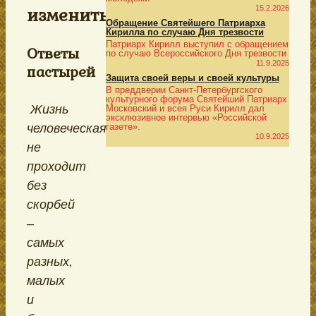
15.2.2026
изменить?
Обращение Святейшего Патриарха
Кирилла по случаю Дня трезвости
Патриарх Кирилл выступил с обращением
Ответы
по случаю Всероссийского Дня трезвости
11.9.2025
пастырей
Защита своей веры и своей культуры
В преддверии Санкт-Петербургского
культурного форума Святейший Патриарх
Жизнь
Московский и всея Руси Кирилл дал
эксклюзивное интервью «Российской
человеческая
газете».
10.9.2025
не
проходит
без
скорбей
–
самых
разных,
малых
и