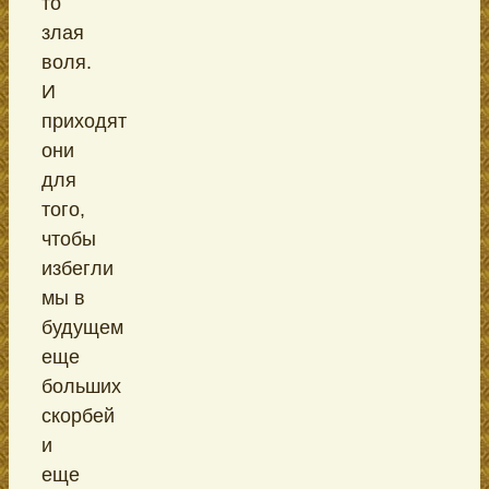
то
злая
воля.
И
приходят
они
для
того,
чтобы
избегли
мы в
будущем
еще
больших
скорбей
и
еще