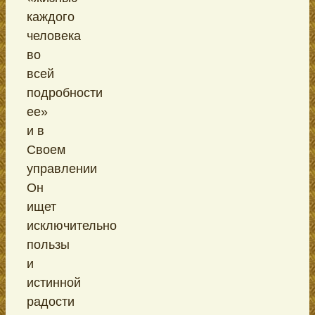
каждого
человека
во
всей
подробности
ее»
и в
Своем
управлении
Он
ищет
исключительно
пользы
и
истинной
радости