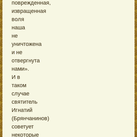
поврежденная,
извращенная
воля
наша
не
уничтожена
и не
отвергнута
нами».
И в
таком
случае
святитель
Игнатий
(Брянчанинов)
советует
некоторые