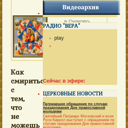
КУПИНА
Патриаршего подворья
в Очаково-
РАДИО "ВЕРА"
Матвеевском в г.
Моск
ве
play
Выпуск № 164 от 18
мая 2019 г.
Как
смириться
Сейчас в эфире:
с
ЦЕРКОВНЫЕ НОВОСТИ
тем,
Патриаршее обращение по случаю
что
празднования Дня православной
молодежи
не
Святейший Патриарх Московский и всея
Руси Кирилл выступил с обращением по
можешь
случаю празднования Дня православной
молодежи