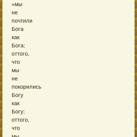
«мы
не
почтили
Бога
как
Бога;
оттого,
что
мы
не
покорились
Богу
как
Богу;
оттого,
что
мы