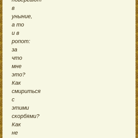
в
уныние,
а то
и в
ропот:
за
что
мне
это?
Как
смириться
с
этими
скорбями?
Как
не