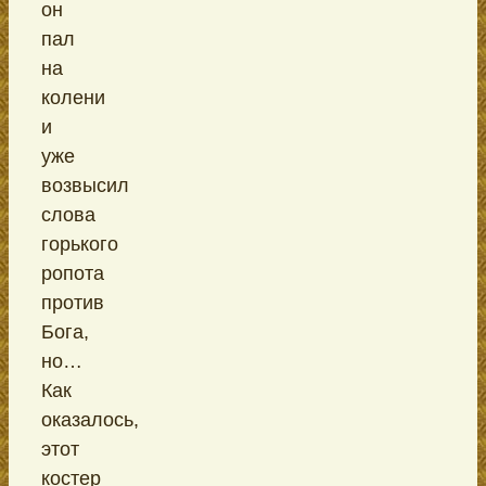
он
пал
на
колени
и
уже
возвысил
слова
горького
ропота
против
Бога,
но…
Как
оказалось,
этот
костер