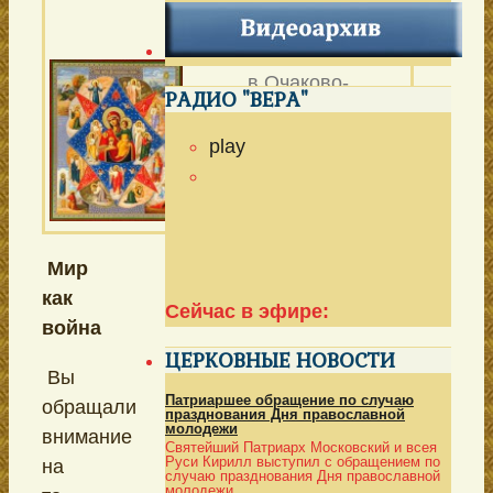
КУПИНА
Патриаршего подворья
в Очаково-
РАДИО "ВЕРА"
Матвеевском в г.
Моск
ве
play
Выпуск № 138 от 17
ноября 2018 г.
Мир
как
Сейчас в эфире:
война
ЦЕРКОВНЫЕ НОВОСТИ
Вы
Патриаршее обращение по случаю
обращали
празднования Дня православной
молодежи
внимание
Святейший Патриарх Московский и всея
Руси Кирилл выступил с обращением по
на
случаю празднования Дня православной
молодежи