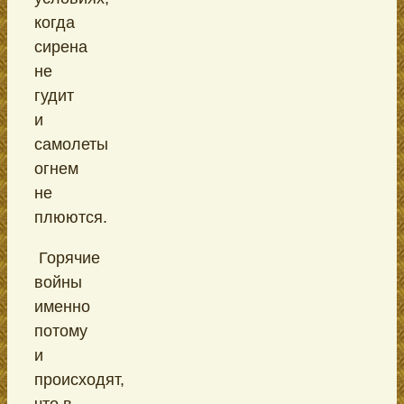
когда
сирена
не
гудит
и
самолеты
огнем
не
плюются.
Горячие
войны
именно
потому
и
происходят,
что в