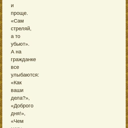
и
проще.
«Сам
стреляй,
а то
убьют».
А на
гражданке
все
улыбаются:
«Как
ваши
дела?»,
«Доброго
дня!»,
«Чем