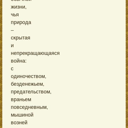
жизни,
чья
природа
–
скрытая
и
непрекращающаяся
война:
с
одиночеством,
безденежьем,
предательством,
враньем
повседневным,
мышиной
возней