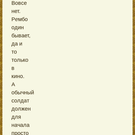
Вовсе
нет.
Р
е
мбо
один
бывает,
да и
то
только
в
кино.
А
обычный
солдат
должен
для
начала
просто