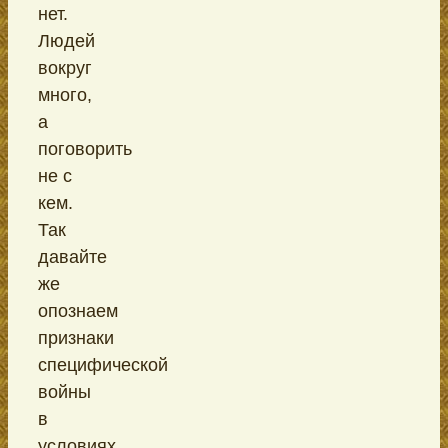
нет.
Людей
вокруг
много,
а
поговорить
не с
кем.
Так
давайте
же
опознаем
признаки
специфической
войны
в
условиях,