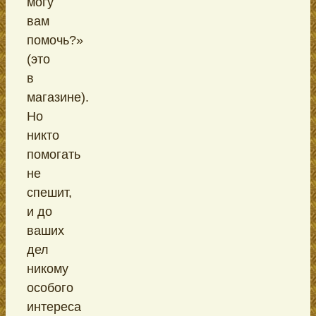
могу
вам
помочь?»
(это
в
магазине).
Но
никто
помогать
не
спешит,
и до
ваших
дел
никому
особого
интереса