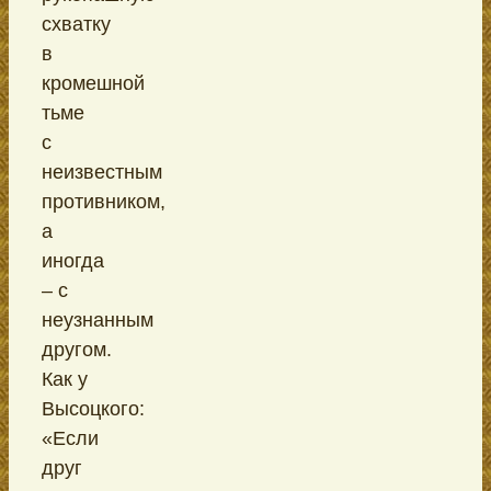
схватку
в
кромешной
тьме
с
неизвестным
противником,
а
иногда
– с
неузнанным
другом.
Как у
Высоцкого:
«Если
друг