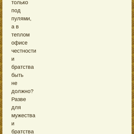
только
под
пулями,
а в
теплом
офисе
честности
и
братства
быть
не
должно?
Разве
для
мужества
и
братства