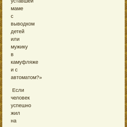
уставшей
маме
с
выводком
детей
или
мужику
в
камуфляже
и с
автоматом?»
Если
человек
успешно
жил
на