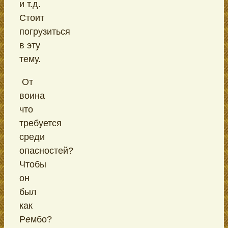
и т.д.
Стоит
погрузиться
в эту
тему.
От
воина
что
требуется
среди
опасностей?
Чтобы
он
был
как
Р
е
мбо?