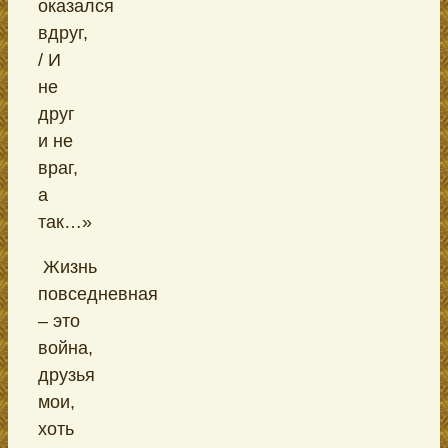
оказался
вдруг,
/ И
не
друг
и не
враг,
а
так…»
Жизнь
повседневная
– это
война,
друзья
мои,
хоть