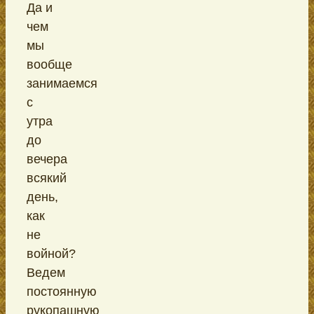
Да и
чем
мы
вообще
занимаемся
с
утра
до
вечера
всякий
день,
как
не
войной?
Ведем
постоянную
рукопашную