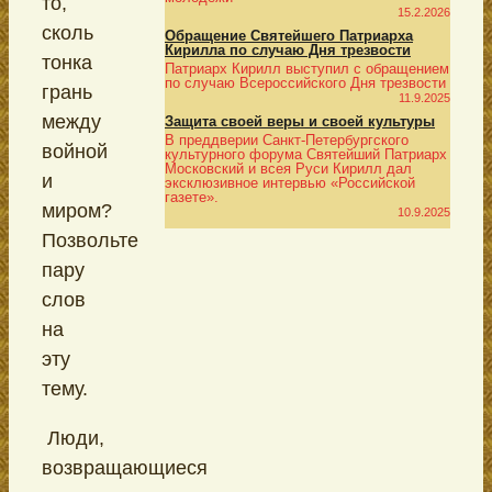
то,
15.2.2026
сколь
Обращение Святейшего Патриарха
Кирилла по случаю Дня трезвости
тонка
Патриарх Кирилл выступил с обращением
по случаю Всероссийского Дня трезвости
грань
11.9.2025
между
Защита своей веры и своей культуры
В преддверии Санкт-Петербургского
войной
культурного форума Святейший Патриарх
Московский и всея Руси Кирилл дал
и
эксклюзивное интервью «Российской
газете».
миром?
10.9.2025
Позвольте
пару
слов
на
эту
тему.
Люди,
возвращающиеся