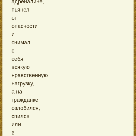
адреналине,
пьянел
от
опасности
и
снимал
с
себя
всякую
нравственную
нагрузку,
а на
гражданке
озлобился,
спился
или
в