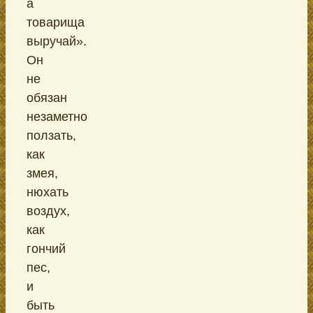
а
товарища
выручай».
Он
не
обязан
незаметно
ползать,
как
змея,
нюхать
воздух,
как
гончий
пес,
и
быть