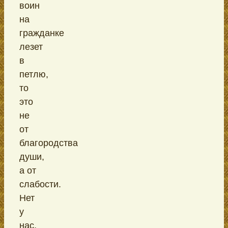
воин
на
гражданке
лезет
в
петлю,
то
это
не
от
благородства
души,
а от
слабости.
Нет
у
нас,